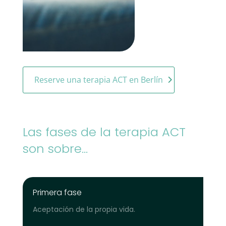
Reserve una terapia ACT en Berlín
Las fases de la terapia ACT
son sobre...
Primera fase
Aceptación de la propia vida.