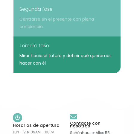
Segunda fase
Centrarse en el presente con plena
conciencia.
Tercera fase
Mirar hacia el futuro y definir qué queremos
hacer con él
Contacte con
Horarios de apertura
nosotros
Lun – Vie: 09AM – 08PM
Schönhauser Allee 55,