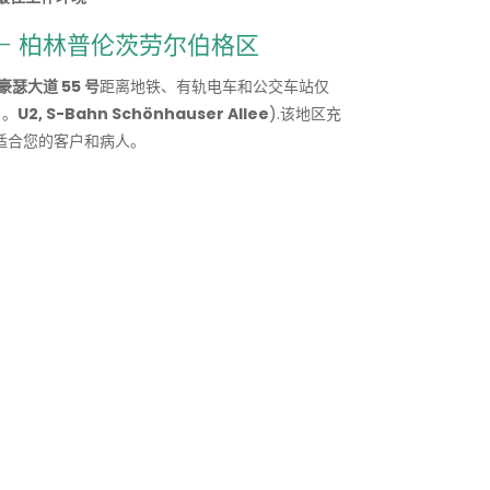
- 柏林普伦茨劳尔伯格区
豪瑟大道 55 号
距离地铁、有轨电车和公交车站仅
）。
U2, S-Bahn Schönhauser Allee
).该地区充
适合您的客户和病人。