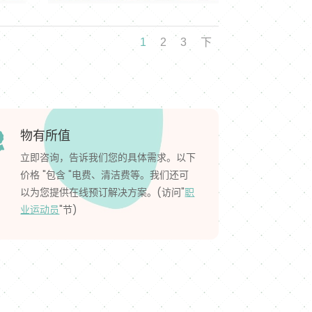
1
2
3
下
物有所值

立即咨询，告诉我们您的具体需求。以下
价格 "包含 "电费、清洁费等。我们还可
以为您提供在线预订解决方案。(访问"
职
业运动员
"节)