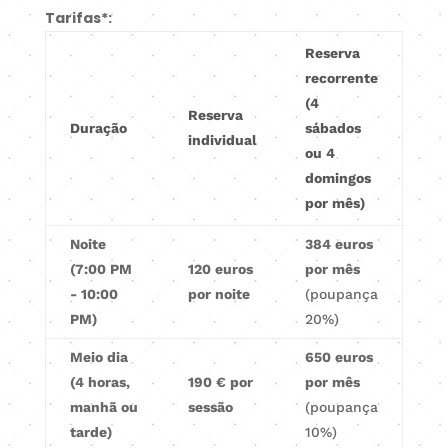
Tarifas*:
Reserva
recorrente
(4
Reserva
Duração
sábados
individual
ou 4
domingos
por mês)
Noite
384 euros
(7:00 PM
120 euros
por mês
- 10:00
por noite
(poupança
PM)
20%)
Meio dia
650 euros
(4 horas,
190 € por
por mês
manhã ou
sessão
(poupança
tarde)
10%)