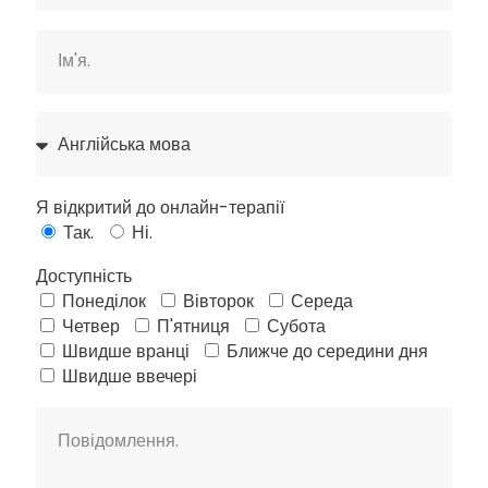
Я відкритий до онлайн-терапії
Так.
Ні.
Доступність
Понеділок
Вівторок
Середа
Français
Четвер
П'ятниця
Субота
Швидше вранці
Ближче до середини дня
Deutsch
Швидше ввечері
Русский
Português
Türkçe