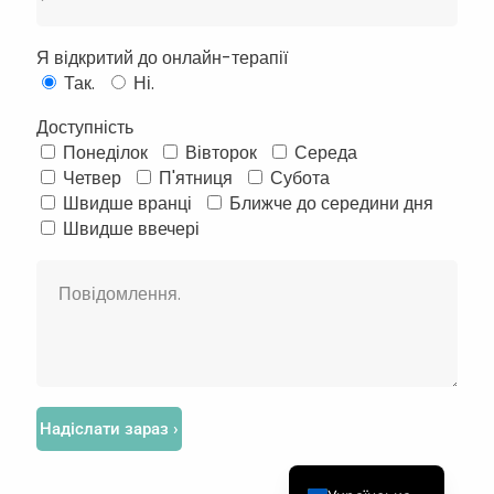
Я відкритий до онлайн-терапії
Так.
Ні.
Доступність
Понеділок
Вівторок
Середа
Français
Четвер
П'ятниця
Субота
Швидше вранці
Ближче до середини дня
Deutsch
Швидше ввечері
Русский
Português
Türkçe
简体中文
Italiano
Español
Надіслати зараз ›
English (UK)