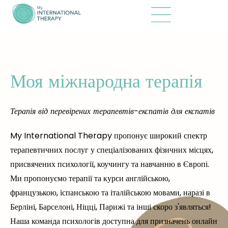
Моя міжнародна терапія
Терапія від перевірених терапевтів-експатів для експатів
My International Therapy пропонує широкий спектр
терапевтичних послуг у спеціалізованих фізичних місцях,
присвячених психології, коучингу та навчанню в Європі.
Ми пропонуємо терапії та курси англійською,
французькою, іспанською та італійською мовами, наразі в
Берліні, Барселоні, Ніцці, Парижі та інші скоро з'являться!
Наша команда психологів доступна для призначень онлайн