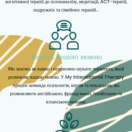
когнітивної терапії до психоаналізу, медитації, ACT-терапії,
подружніх та сімейних терапій...
Терапії вашою мовою
Ми знаємо, як важко і неприємно шукати терапевта, який
розмовляє вашою мовою. У My International Therapy
працює команда психологів, коучів та викладачів, які
розмовляють англійською, французькою, італійською та
іспанською мовами.