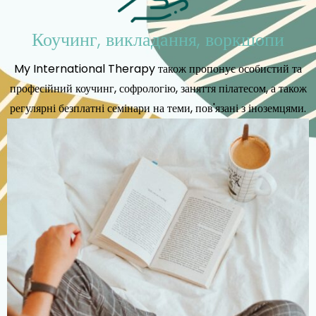
Коучинг, викладання, воркшопи
My International Therapy також пропонує особистий та
професійний коучинг, софрологію, заняття пілатесом, а також
регулярні безплатні семінари на теми, пов'язані з іноземцями.
Перегляньте наші майбутні семінари