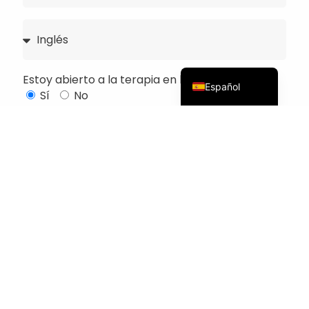
简体中文
Italiano
English (UK)
Estoy abierto a la terapia en línea
Español
Sí
No
Disponibilidades
Lunes
Martes
Miércoles
Jueves
Viernes
Sábado
Más bien por la mañana
Más bien alrededor del mediodía
Más bien por la tarde