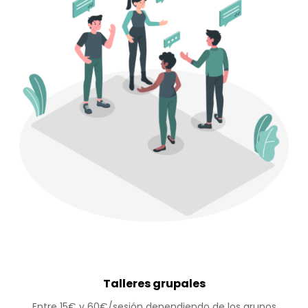
Talleres grupales
Entre 15€ y 60€/sesión dependiendo de los grupos