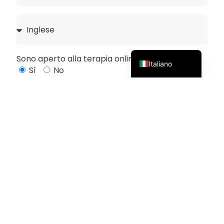
简体中文
Español
English (UK)
Sono aperto alla terapia online
Italiano
Sì
No
Disponibilità
Lunedi
Martedì
Mercoledì
Giovedì
Venerdì
Sabato
Piuttosto la mattina
Piuttosto verso mezzogiorno
Piuttosto la sera