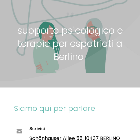
supporto psicologico e
terapie per espatriati a
Berlino
Siamo qui per parlare
Scrivici

Schönhauser Allee 55, 10437 BERLINO