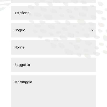
Français
Deutsch
Русский
Українська
Português
Türkçe