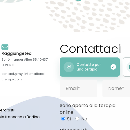
Contattaci
Raggiungeteci
Schönhauser Allee 55, 10437
Contatto per
BERLINO
una terapia
contact@my-international-
therapy.com
Sono aperto alla terapia
erapisti!
online
ia francese a Berlino
Sì
No