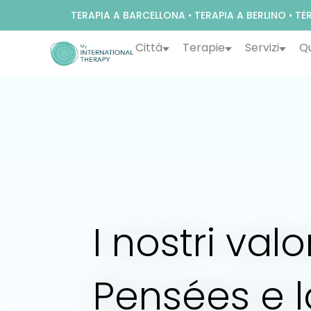
TERAPIA A BARCELLONA
•
TERAPIA A BERLINO
•
TER
Città
Terapie
Servizi
Qu
I nostri valo
Pensées e l