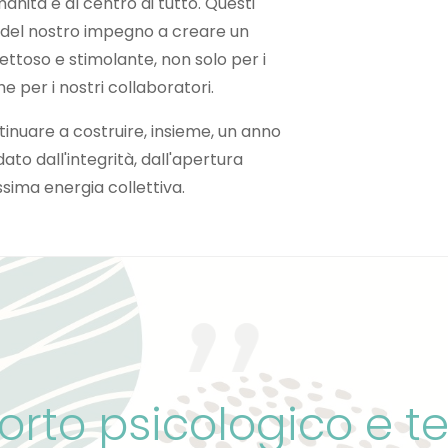
manità è al centro di tutto. Questi
e del nostro impegno a creare un
ettoso e stimolante, non solo per i
e per i nostri collaboratori.
tinuare a costruire, insieme, un anno
idato dall'integrità, dall'apertura
sima energia collettiva.
rto psicologico e t