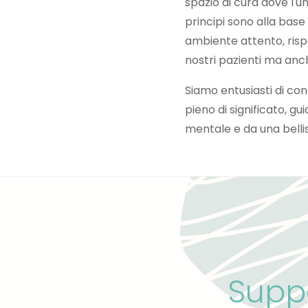
spazio di cura dove l'u
principi sono alla bas
ambiente attento, risp
nostri pazienti ma anch
Siamo entusiasti di con
pieno di significato, gu
mentale e da una bellis
Suppo