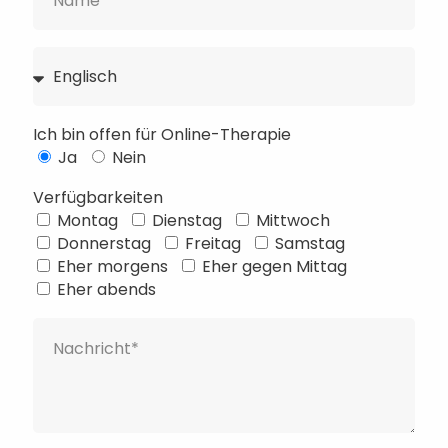
Ich bin offen für Online-Therapie
Ja
Nein
Verfügbarkeiten
Montag
Dienstag
Mittwoch
Français
Donnerstag
Freitag
Samstag
Eher morgens
Eher gegen Mittag
Русский
Eher abends
Українська
Português
Türkçe
简体中文
Italiano