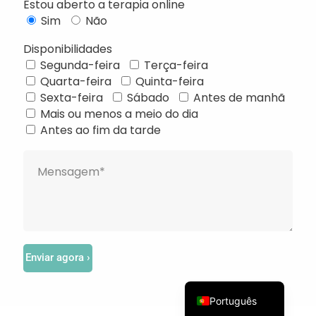
Estou aberto a terapia online
Sim
Não
Disponibilidades
Segunda-feira
Terça-feira
Quarta-feira
Quinta-feira
Français
Sexta-feira
Sábado
Antes de manhã
Mais ou menos a meio do dia
Deutsch
Antes ao fim da tarde
Русский
Українська
Türkçe
简体中文
Italiano
Español
Enviar agora ›
English (UK)
Português