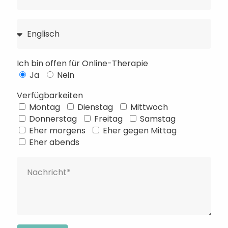
Ich bin offen für Online-Therapie
Ja
Nein
Verfügbarkeiten
Montag
Dienstag
Mittwoch
Français
Donnerstag
Freitag
Samstag
Eher morgens
Eher gegen Mittag
Русский
Eher abends
Українська
Português
Türkçe
简体中文
Italiano