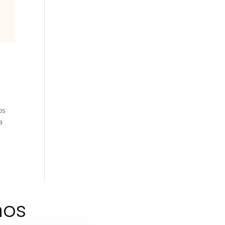
os
a
nos